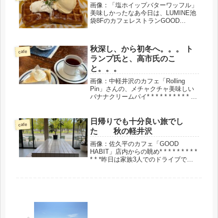
画像：「塩ホイップバターワッフル」
美味しかったなあ今日は、LUMINE池
袋8FのカフェレストランGOOD
MORNING CAFEで、SRT（スピリチ
ュアル・レスポンス・セラピー）のお
友達と、ランチしてきました。こんな
秋深し、から初冬へ。。。 ト
に楽しい会話もなかなか...
cafe
ランプ氏と、高市氏のこ
と。。。
画像：中軽井沢のカフェ「Rolling
Pin」さんの、メチャクチャ美味しい
バナナクリームパイ* * * * * * * * * * *
まさに初冬という季節になりました。
軽井沢の素敵なカフェに行ってきまし
た。国道沿いの、Rolling P...
日帰りでも十分良い旅でし
cafe
た 秋の軽井沢
画像：佐久平のカフェ「GOOD
HABIT」店内からの眺め* * * * * * * * *
* * *昨日は家族3人でのドライブでし
た。軽井沢から、信濃追分、そして佐
久平に至る道筋では、素敵なレストラ
ン、カフェも多く、1日で帰るのはも
った...