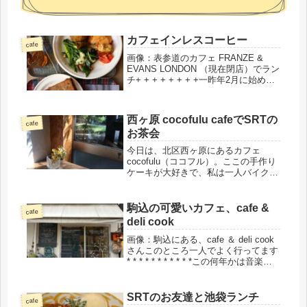
カフェインレスコーヒー
cafe
画像：表参道のカフェ FRANZE &
EVANS LONDON （現在閉店）でラン
チ+ + + + + + + +一昨年2月に始めた
カフェインレス生活、2年半を超えま
したが、何とか続いています。何度か
普通のコーヒー飲みましたけどね。で
西ヶ原 cocofulu cafeでSRTの
も2...
cafe
お茶会
今日は、北区西ヶ原にあるカフェ
cocofulu（ココフル）。ここの手作り
ケーキが大好きで、私は一人バイクで
も訪れるのです。今日は、SRT（スピ
リチュアル レスポンス セラピー）
のお友達とのお話もあって、カフェで
駒込の可愛いカフェ、cafe &
cafe
過ごしました。私はデカフェの...
deli cook
画像：駒込にある、cafe ＆ deli cook
さんこのところ一人でよく行ってます
* * * * * * * * * * *この何年かは音楽の
ほかに、一人カフェ巡りが趣味なの
で、あちらこちらのお店を一人で覗い
ています。JR駒込駅北口を出て...
SRTのお友達と池袋ランチ
cafe