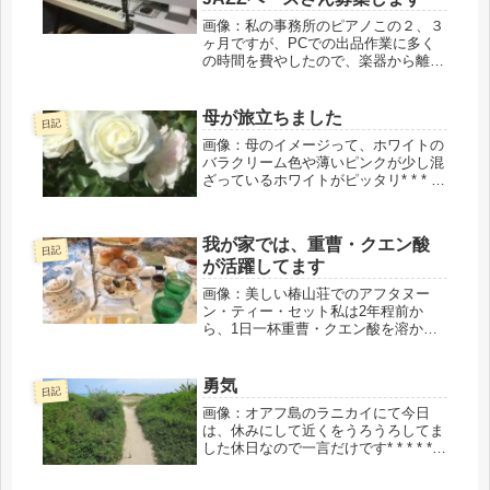
画像：私の事務所のピアノこの２、３
ヶ月ですが、PCでの出品作業に多く
の時間を費やしたので、楽器から離れ
てしまいました。ようやく一段落した
ので、今日は午後からずっとピアノを
練習していました。ものすごく下手く
母が旅立ちました
日記
そになっていました。仕方ないです。
画像：母のイメージって、ホワイトの
と...
バラクリーム色や薄いピンクが少し混
ざっているホワイトがピッタリ* * * * *
* * * * * * *5月5日から今日5月15日ま
でのこと。庭の木を切っていたら、脚
立から落っこちましたwずっと後回し
我が家では、重曹・クエン酸
に...
日記
が活躍してます
画像：美しい椿山荘でのアフタヌー
ン・ティー・セット私は2年程前か
ら、1日一杯重曹・クエン酸を溶かし
たお水を飲んでいます。そのおかげ
か、とても快調です。快腸とも言えま
す。重曹・クエン酸の効果はいろいろ
勇気
日記
あるようですが、基本は、酸性に傾い
画像：オアフ島のラニカイにて今日
た身体を...
は、休みにして近くをうろうろしてま
した休日なので一言だけです* * * * * *
* * * * * *「勇気」って、待っていても
宇宙から降ってきたことがない* * * * *