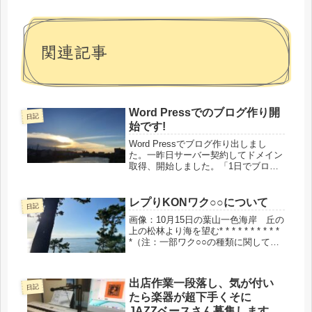
関連記事
Word Pressでのブログ作り開
日記
始です!
Word Pressでブログ作り出しまし
た。一昨日サーバー契約してドメイン
取得、開始しました。「1日でブログ
立ち上げ!」みたいな、Youtubeで何人
かの説明動画を見ながら作業していま
すが、どの動画も説明が速くて、止め
レプりKONワク○○について
日記
ては少し戻りまた止めて...
画像：10月15日の葉山一色海岸 丘の
上の松林より海を望む* * * * * * * * * *
*（注：一部ワク○○の種類に関して誤
りがありましたので、訂正しました。
皆様、ご自分でお調べになり、自己責
任で判断してくださいませ。とにか
出店作業一段落し、気が付い
く、自...
日記
たら楽器が超下手くそに
JAZZベースさん募集します