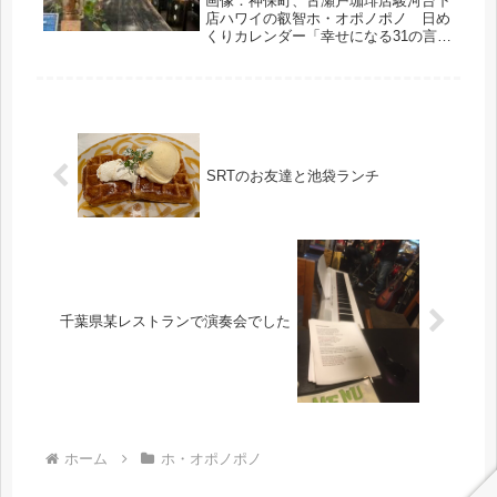
画像：神保町、古瀬戸珈琲店駿河台下
店ハワイの叡智ホ・オポノポノ 日め
くりカレンダー「幸せになる31の言
葉」より9月11日の言葉です。* * * * *
自分を救うことはお母さんを救うこと
自分を救うことは子を救うこと* * * * *
SRTのお友達と池袋ランチ
千葉県某レストランで演奏会でした
ホーム
ホ・オポノポノ