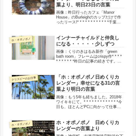
い...
葉より、明日23日の言葉
画像：昨日行ったカフェ「Manor
House」のBurleighのカップだけで作
ったリース!* * * * * * * * * * * *千葉県
佐倉市にあるアンティーク雑貨のお店
「Manor House」、あまりに素敵すぎ
たので、家族で来...
インナーチャイルドと仲良し
ホ・オポノポノ
になる・・・・・少しずつ
画像：くりのきはるみ新作「green
bath room」フレームはcrispy作* * * *
* * * * * * *昨日の記事の続きです。私
もこれまで（特に10年前まで）、どれ
ほど自分のインナーチャイルドを無視
して生きてきたかと思い...
「ホ：オポノポノ日めくりカ
クリスピーのお仕事
レンダー」幸せになる31の言
葉より明日の言葉
画像：もう5年も経ちました。2018年
ワイキキにて。* * * * * * * * * * * * *今
日も、ほとんどPCに向かって仕事を
していました。楽天の担当者さんと
zoomで作業しながらの開店準備は、
なかなか楽しいものでした。バナー
ホ・オポノポノ 日めくりカ
ホ・オポノポノ
を...
レンダーの言葉より