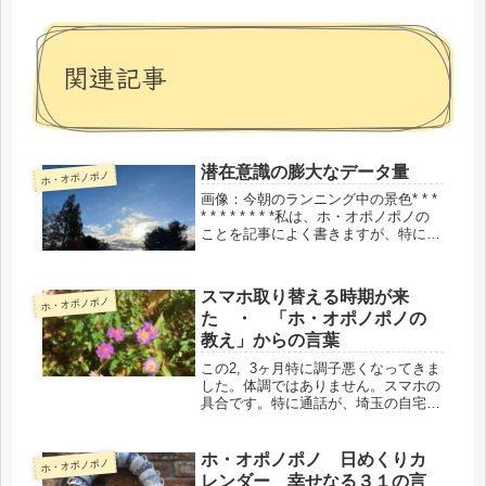
関連記事
潜在意識の膨大なデータ量
ホ・オポノポノ
画像：今朝のランニング中の景色* * *
* * * * * * * *私は、ホ・オポノポノの
ことを記事によく書きますが、特に
ホ・オポノポノの勉強をしているわけ
ではありません。講座には一度だけ参
加しましたが、あとはヒューレン博士
スマホ取り替える時期が来
ホ・オポノポノ
の本を一冊読...
た ・ 「ホ・オポノポノの
教え」からの言葉
この2, 3ヶ月特に調子悪くなってきま
した。体調ではありません。スマホの
具合です。特に通話が、埼玉の自宅
で、また事務所からも電波が悪くて途
中で切れてしまうことも。最初の頃
は、相手の電波が悪いと思って、「お
ホ・オポノポノ 日めくりカ
ホ・オポノポノ
電話遠いのですけど」なんて言って
レンダー 幸せなる３１の言